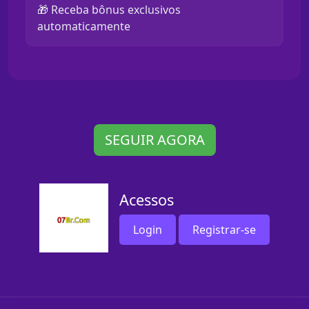
🎁 Receba bônus exclusivos
automaticamente
SEGUIR AGORA
Acessos
Login
Registrar-se