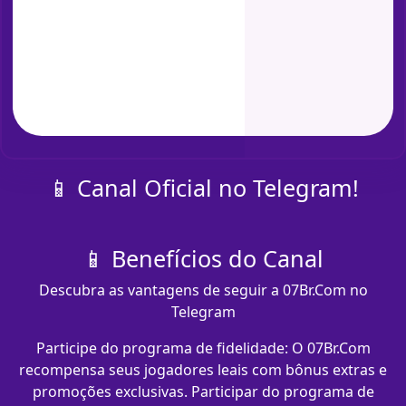
📱 Canal Oficial no Telegram!
📱 Benefícios do Canal
Descubra as vantagens de seguir a 07Br.Com no
Telegram
Participe do programa de fidelidade: O 07Br.Com
recompensa seus jogadores leais com bônus extras e
promoções exclusivas. Participar do programa de