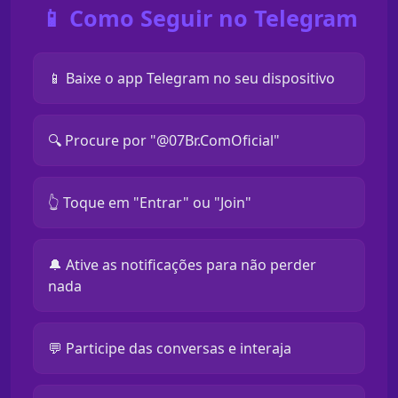
📱 Como Seguir no Telegram
📱 Baixe o app Telegram no seu dispositivo
🔍 Procure por "@07Br.ComOficial"
👆 Toque em "Entrar" ou "Join"
🔔 Ative as notificações para não perder
nada
💬 Participe das conversas e interaja