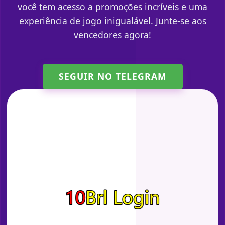
você tem acesso a promoções incríveis e uma
experiência de jogo inigualável. Junte-se aos
vencedores agora!
SEGUIR NO TELEGRAM