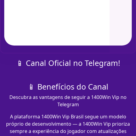
📱 Canal Oficial no Telegram!
📱 Benefícios do Canal
Descubra as vantagens de seguir a 1400Win Vip no
Telegram
A plataforma 1400Win Vip Brasil segue um modelo
próprio de desenvolvimento — a 1400Win Vip prioriza
sempre a experiência do jogador com atualizações