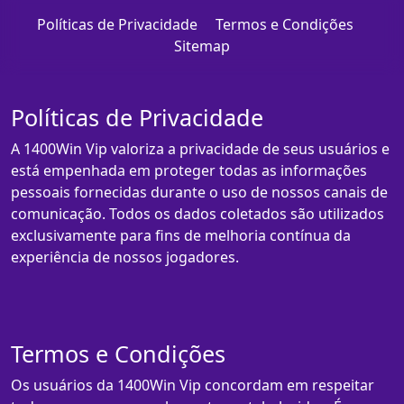
Políticas de Privacidade
Termos e Condições
Sitemap
Políticas de Privacidade
A 1400Win Vip valoriza a privacidade de seus usuários e
está empenhada em proteger todas as informações
pessoais fornecidas durante o uso de nossos canais de
comunicação. Todos os dados coletados são utilizados
exclusivamente para fins de melhoria contínua da
experiência de nossos jogadores.
Termos e Condições
Os usuários da 1400Win Vip concordam em respeitar