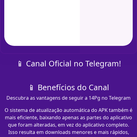
📱 Canal Oficial no Telegram!
📱 Benefícios do Canal
Descubra as vantagens de seguir a 14Pg no Telegram
O sistema de atualização automática do APK também é
mais eficiente, baixando apenas as partes do aplicativo
que foram alteradas, em vez do aplicativo completo.
Isso resulta em downloads menores e mais rápidos,