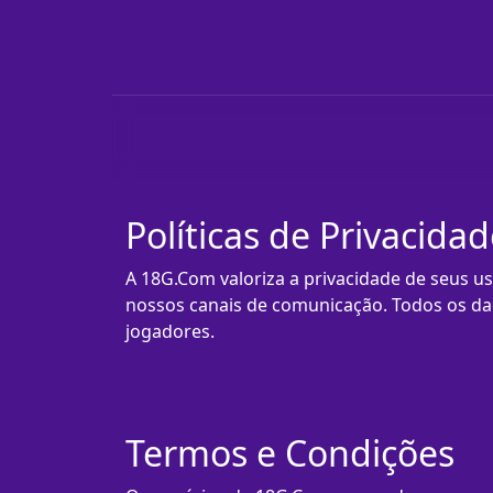
Políticas de Privacida
A 18G.Com valoriza a privacidade de seus 
nossos canais de comunicação. Todos os dad
jogadores.
Termos e Condições