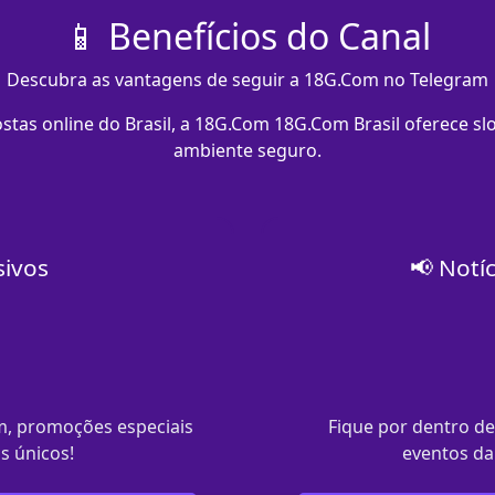
📱 Benefícios do Canal
Descubra as vantagens de seguir a 18G.Com no Telegram
tas online do Brasil, a 18G.Com 18G.Com Brasil oferece sl
ambiente seguro.
sivos
📢 Notí
m, promoções especiais
Fique por dentro d
s únicos!
eventos da