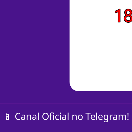
📱 Canal Oficial no Telegram!