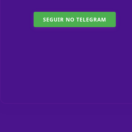
SEGUIR NO TELEGRAM