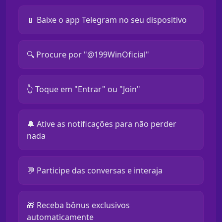
📱 Baixe o app Telegram no seu dispositivo
🔍 Procure por "@199WinOficial"
👆 Toque em "Entrar" ou "Join"
🔔 Ative as notificações para não perder
nada
💬 Participe das conversas e interaja
🎁 Receba bônus exclusivos
automaticamente