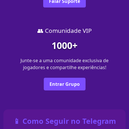
Falar Suporte
👥 Comunidade VIP
1000+
Junte-se a uma comunidade exclusiva de
jogadores e compartilhe experiências!
Entrar Grupo
📱 Como Seguir no Telegram