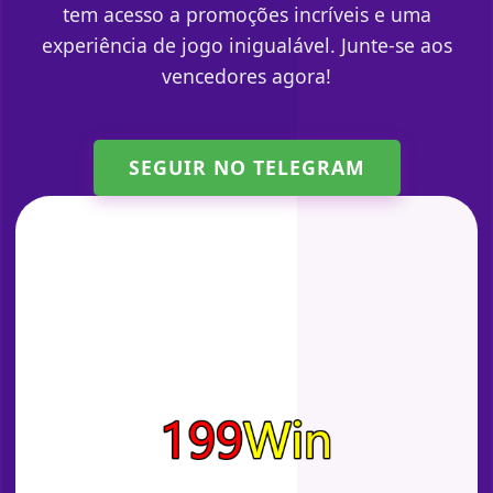
tem acesso a promoções incríveis e uma
experiência de jogo inigualável. Junte-se aos
vencedores agora!
SEGUIR NO TELEGRAM