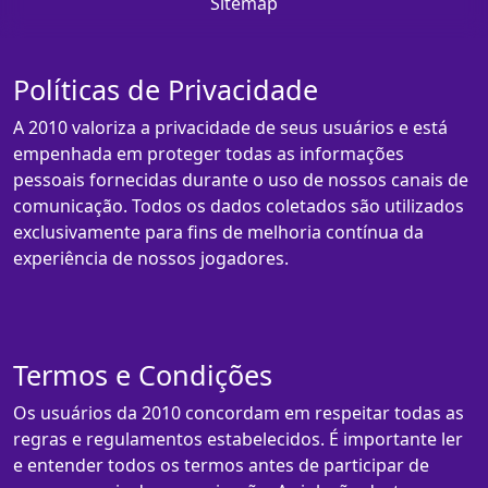
Sitemap
Políticas de Privacidade
A 2010 valoriza a privacidade de seus usuários e está
empenhada em proteger todas as informações
pessoais fornecidas durante o uso de nossos canais de
comunicação. Todos os dados coletados são utilizados
exclusivamente para fins de melhoria contínua da
experiência de nossos jogadores.
Termos e Condições
Os usuários da 2010 concordam em respeitar todas as
regras e regulamentos estabelecidos. É importante ler
e entender todos os termos antes de participar de