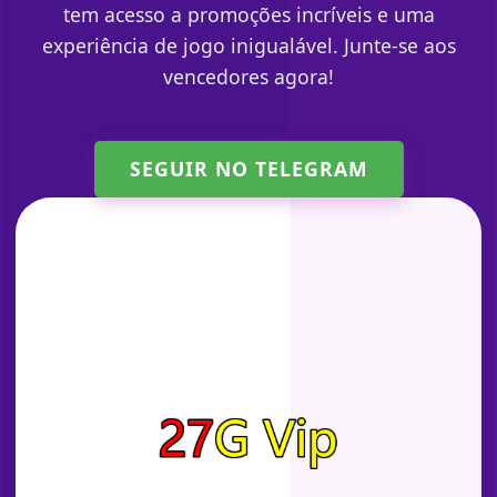
tem acesso a promoções incríveis e uma
experiência de jogo inigualável. Junte-se aos
vencedores agora!
SEGUIR NO TELEGRAM