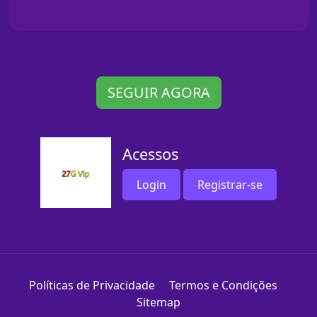
SEGUIR AGORA
Acessos
Login
Registrar-se
Políticas de Privacidade
Termos e Condições
Sitemap