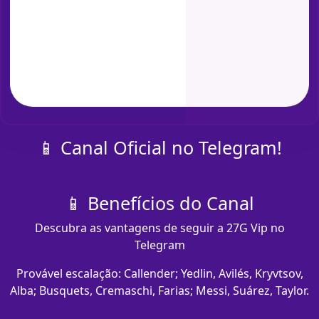
📱 Canal Oficial no Telegram!
📱 Benefícios do Canal
Descubra as vantagens de seguir a 27G Vip no
Telegram
Provável escalação: Callender; Yedlin, Avilés, Kryvtsov,
Alba; Busquets, Cremaschi, Farias; Messi, Suárez, Taylor.