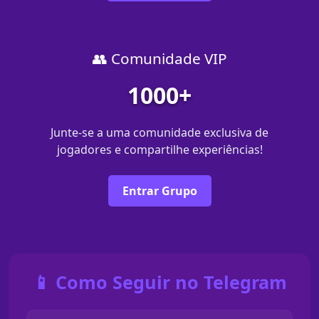
👥 Comunidade VIP
1000+
Junte-se a uma comunidade exclusiva de
jogadores e compartilhe experiências!
Entrar Grupo
📱 Como Seguir no Telegram