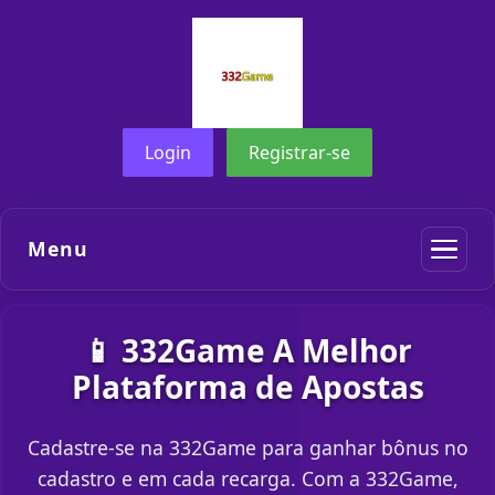
Login
Registrar-se
Menu
📱 332Game A Melhor
Plataforma de Apostas
Cadastre-se na 332Game para ganhar bônus no
cadastro e em cada recarga. Com a 332Game,