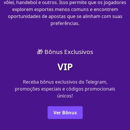
vôlei, handebol e outros. Isso permite que os jogadores
explorem esportes menos comuns e encontrem
oportunidades de apostas que se alinham com suas
preferências.
🎁 Bônus Exclusivos
VIP
Receba bônus exclusivos do Telegram,
promoções especiais e códigos promocionais
únicos!
Ver Bônus