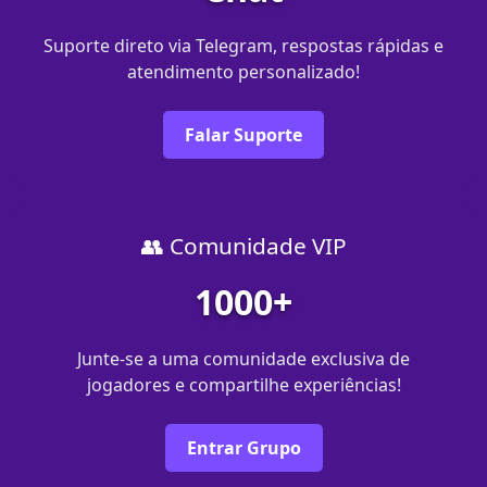
Suporte direto via Telegram, respostas rápidas e
atendimento personalizado!
Falar Suporte
👥 Comunidade VIP
1000+
Junte-se a uma comunidade exclusiva de
jogadores e compartilhe experiências!
Entrar Grupo