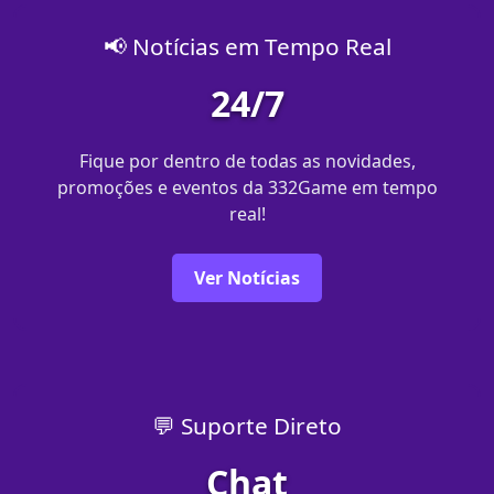
📢 Notícias em Tempo Real
24/7
Fique por dentro de todas as novidades,
promoções e eventos da 332Game em tempo
real!
Ver Notícias
💬 Suporte Direto
Chat