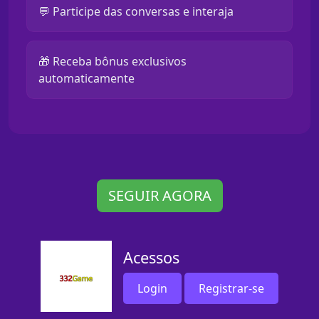
💬 Participe das conversas e interaja
🎁 Receba bônus exclusivos
automaticamente
SEGUIR AGORA
Acessos
Login
Registrar-se