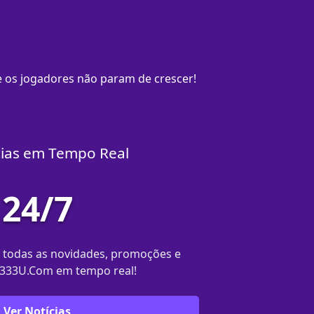
 e os jogadores não param de crescer!
cias em Tempo Real
24/7
e todas as novidades, promoções e
 333U.Com em tempo real!
Ver Notícias