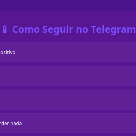
📱 Como Seguir no Telegram
ositivo
erder nada