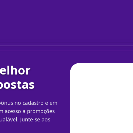
elhor
postas
bônus no cadastro e em
em acesso a promoções
ualável. Junte-se aos