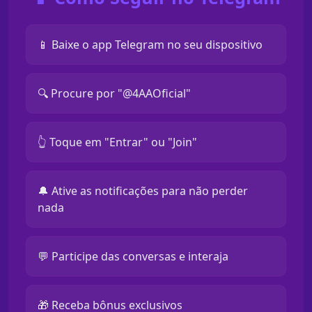
📱 Baixe o app Telegram no seu dispositivo
🔍 Procure por "@4AAOficial"
👆 Toque em "Entrar" ou "Join"
🔔 Ative as notificações para não perder
nada
💬 Participe das conversas e interaja
🎁 Receba bônus exclusivos