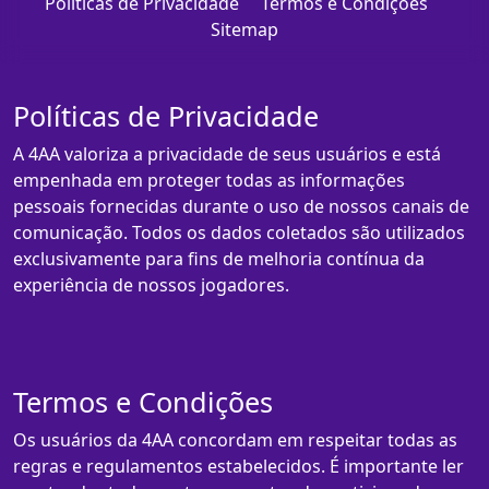
Políticas de Privacidade
Termos e Condições
Sitemap
Políticas de Privacidade
A 4AA valoriza a privacidade de seus usuários e está
empenhada em proteger todas as informações
pessoais fornecidas durante o uso de nossos canais de
comunicação. Todos os dados coletados são utilizados
exclusivamente para fins de melhoria contínua da
experiência de nossos jogadores.
Termos e Condições
Os usuários da 4AA concordam em respeitar todas as
regras e regulamentos estabelecidos. É importante ler