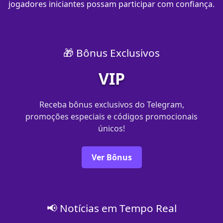
jogadores iniciantes possam participar com confiança.
🎁 Bônus Exclusivos
VIP
Receba bônus exclusivos do Telegram,
promoções especiais e códigos promocionais
únicos!
Ver Bônus
📢 Notícias em Tempo Real