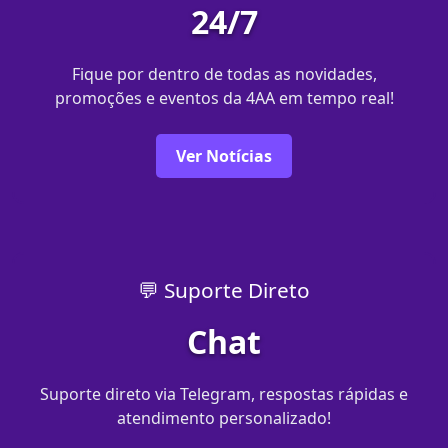
24/7
Fique por dentro de todas as novidades,
promoções e eventos da 4AA em tempo real!
Ver Notícias
💬 Suporte Direto
Chat
Suporte direto via Telegram, respostas rápidas e
atendimento personalizado!