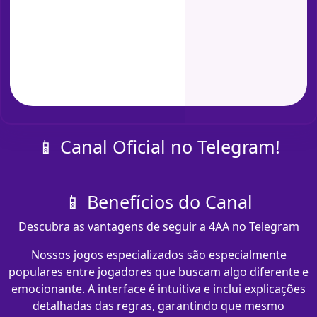
📱 Canal Oficial no Telegram!
📱 Benefícios do Canal
Descubra as vantagens de seguir a 4AA no Telegram
Nossos jogos especializados são especialmente
populares entre jogadores que buscam algo diferente e
emocionante. A interface é intuitiva e inclui explicações
detalhadas das regras, garantindo que mesmo