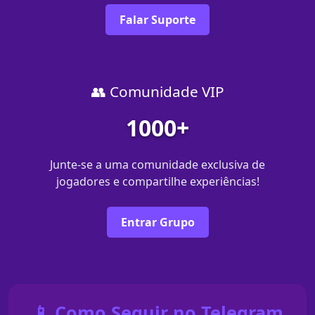
Falar Suporte
👥 Comunidade VIP
1000+
Junte-se a uma comunidade exclusiva de
jogadores e compartilhe experiências!
Entrar Grupo
📱 Como Seguir no Telegram