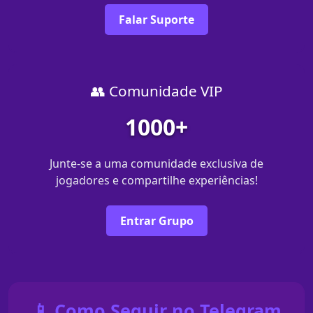
Falar Suporte
👥 Comunidade VIP
1000+
Junte-se a uma comunidade exclusiva de
jogadores e compartilhe experiências!
Entrar Grupo
📱 Como Seguir no Telegram