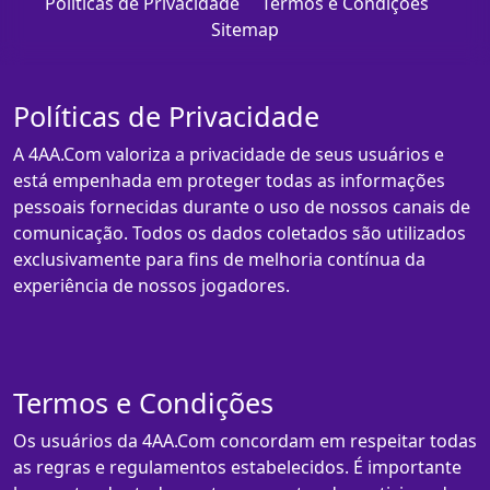
Políticas de Privacidade
Termos e Condições
Sitemap
Políticas de Privacidade
A 4AA.Com valoriza a privacidade de seus usuários e
está empenhada em proteger todas as informações
pessoais fornecidas durante o uso de nossos canais de
comunicação. Todos os dados coletados são utilizados
exclusivamente para fins de melhoria contínua da
experiência de nossos jogadores.
Termos e Condições
Os usuários da 4AA.Com concordam em respeitar todas
as regras e regulamentos estabelecidos. É importante