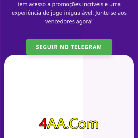
tem acesso a promoções incríveis e uma
experiência de jogo inigualável. Junte-se aos
vencedores agora!
SEGUIR NO TELEGRAM