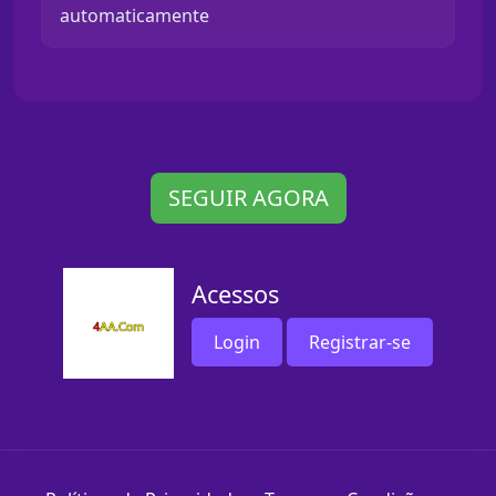
automaticamente
SEGUIR AGORA
Acessos
Login
Registrar-se