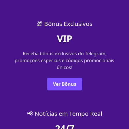
🎁 Bônus Exclusivos
VIP
Receba bônus exclusivos do Telegram,
promoções especiais e códigos promocionais
únicos!
Ver Bônus
📢 Notícias em Tempo Real
24/7