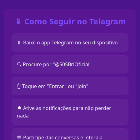
📱 Como Seguir no Telegram
📱 Baixe o app Telegram no seu dispositivo
🔍 Procure por "@505BrlOficial"
👆 Toque em "Entrar" ou "Join"
🔔 Ative as notificações para não perder
nada
💬 Participe das conversas e interaja