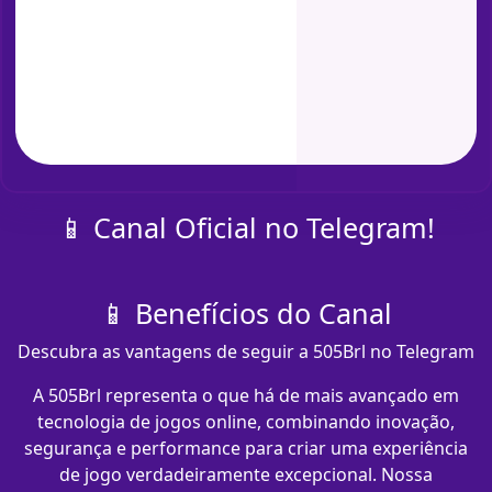
📱 Canal Oficial no Telegram!
📱 Benefícios do Canal
Descubra as vantagens de seguir a 505Brl no Telegram
A 505Brl representa o que há de mais avançado em
tecnologia de jogos online, combinando inovação,
segurança e performance para criar uma experiência
de jogo verdadeiramente excepcional. Nossa