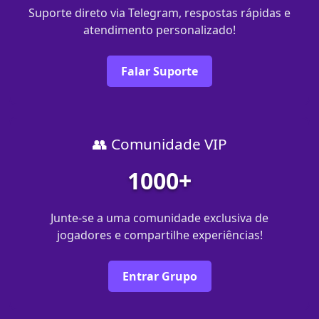
Suporte direto via Telegram, respostas rápidas e
atendimento personalizado!
Falar Suporte
👥 Comunidade VIP
1000+
Junte-se a uma comunidade exclusiva de
jogadores e compartilhe experiências!
Entrar Grupo