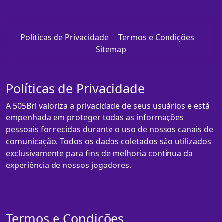
Políticas de Privacidade
Termos e Condições
Sitemap
Políticas de Privacidade
A 505Brl valoriza a privacidade de seus usuários e está
empenhada em proteger todas as informações
pessoais fornecidas durante o uso de nossos canais de
comunicação. Todos os dados coletados são utilizados
exclusivamente para fins de melhoria contínua da
experiência de nossos jogadores.
Termos e Condições