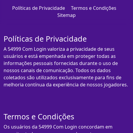
Políticas de Privacidade
Termos e Condições
Sitemap
Políticas de Privacidade
A 54999 Com Login valoriza a privacidade de seus
usuários e está empenhada em proteger todas as
informações pessoais fornecidas durante o uso de
nossos canais de comunicação. Todos os dados
coletados são utilizados exclusivamente para fins de
melhoria contínua da experiência de nossos jogadores.
Termos e Condições
Os usuários da 54999 Com Login concordam em