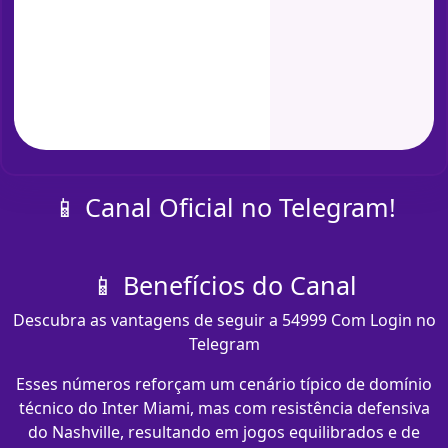
📱 Canal Oficial no Telegram!
📱 Benefícios do Canal
Descubra as vantagens de seguir a 54999 Com Login no
Telegram
Esses números reforçam um cenário típico de domínio
técnico do Inter Miami, mas com resistência defensiva
do Nashville, resultando em jogos equilibrados e de