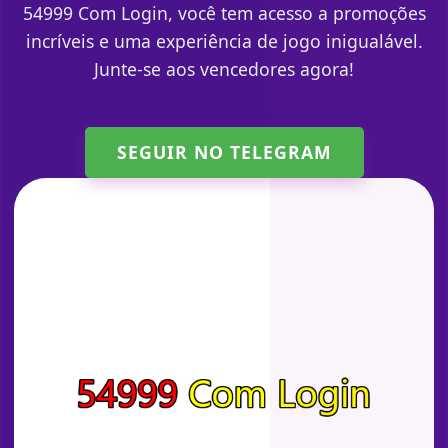
54999 Com Login, você tem acesso a promoções
incríveis e uma experiência de jogo inigualável.
Junte-se aos vencedores agora!
SEGUIR NO TELEGRAM