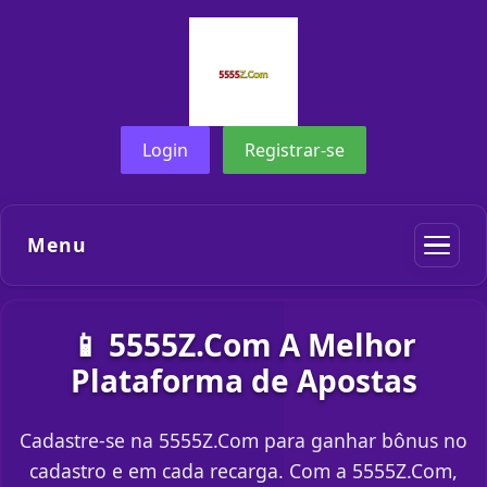
Login
Registrar-se
Menu
📱 5555Z.Com A Melhor
Plataforma de Apostas
Cadastre-se na 5555Z.Com para ganhar bônus no
cadastro e em cada recarga. Com a 5555Z.Com,