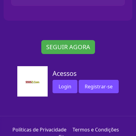
SEGUIR AGORA
Acessos
Login
Registrar-se
Políticas de Privacidade
Termos e Condições