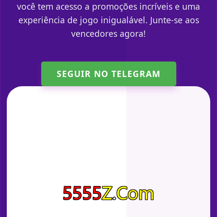
você tem acesso a promoções incríveis e uma
experiência de jogo inigualável. Junte-se aos
vencedores agora!
SEGUIR NO TELEGRAM