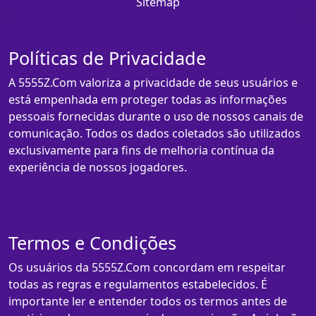
Sitemap
Políticas de Privacidade
A 5555Z.Com valoriza a privacidade de seus usuários e
está empenhada em proteger todas as informações
pessoais fornecidas durante o uso de nossos canais de
comunicação. Todos os dados coletados são utilizados
exclusivamente para fins de melhoria contínua da
experiência de nossos jogadores.
Termos e Condições
Os usuários da 5555Z.Com concordam em respeitar
todas as regras e regulamentos estabelecidos. É
importante ler e entender todos os termos antes de