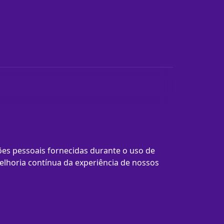
es pessoais fornecidas durante o uso de
elhoria contínua da experiência de nossos