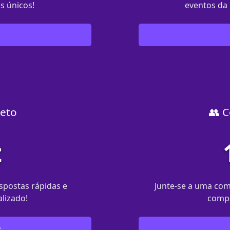
s únicos!
eventos da
reto
👥 
t
espostas rápidas e
Junte-se a uma com
lizado!
compa
e