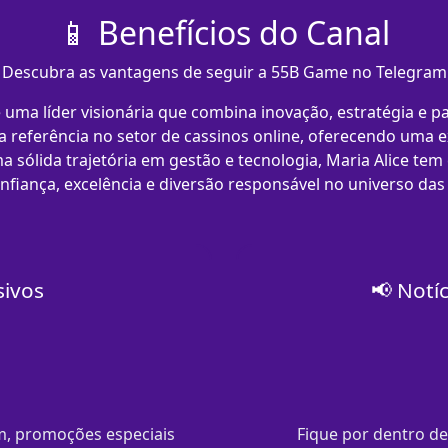
📱 Benefícios do Canal
Descubra as vantagens de seguir a 55B Game no Telegram
 uma líder visionária que combina inovação, estratégia e p
 referência no setor de cassinos online, oferecendo uma 
 sólida trajetória em gestão e tecnologia, Maria Alice t
fiança, excelência e diversão responsável no universo das
sivos
📢 Notí
m, promoções especiais
Fique por dentro d