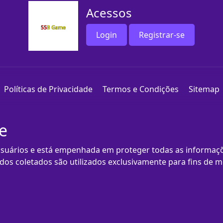
Acessos
Login
Registrar-se
Políticas de Privacidade
Termos e Condições
Sitemap
de
 usuários e está empenhada em proteger todas as informaçõ
os coletados são utilizados exclusivamente para fins de m