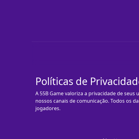
Políticas de Privacida
A 55B Game valoriza a privacidade de seus
nossos canais de comunicação. Todos os dad
jogadores.