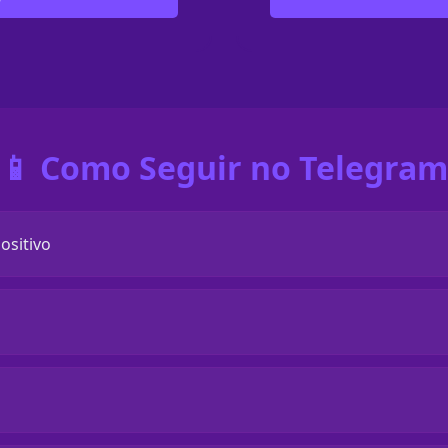
📱 Como Seguir no Telegram
ositivo