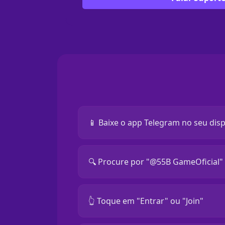
📱 Baixe o app Telegram no seu disp
🔍 Procure por "@55B GameOficial"
👆 Toque em "Entrar" ou "Join"