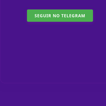
SEGUIR NO TELEGRAM