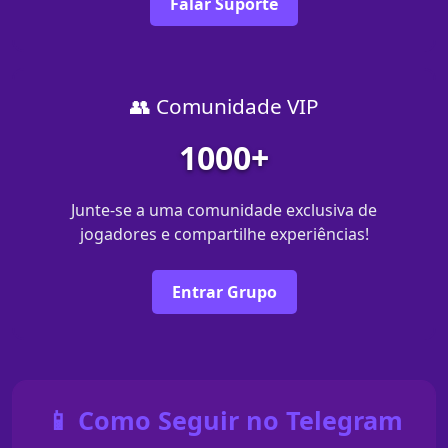
Falar Suporte
👥 Comunidade VIP
1000+
Junte-se a uma comunidade exclusiva de
jogadores e compartilhe experiências!
Entrar Grupo
📱 Como Seguir no Telegram