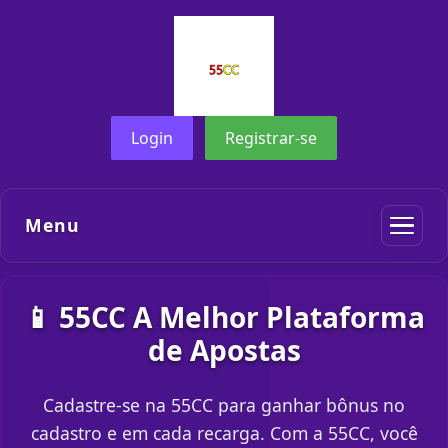
Login
Registrar-se
Menu
📱 55CC A Melhor Plataforma
de Apostas
Cadastre-se na 55CC para ganhar bônus no
cadastro e em cada recarga. Com a 55CC, você