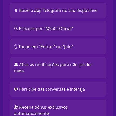
📱 Baixe o app Telegram no seu dispositivo
🔍 Procure por "@55CCOficial"
👆 Toque em "Entrar" ou "Join"
🔔 Ative as notificações para não perder
nada
💬 Participe das conversas e interaja
🎁 Receba bônus exclusivos
automaticamente