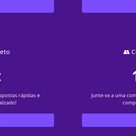
reto
👥 
t
espostas rápidas e
Junte-se a uma com
lizado!
compa
e