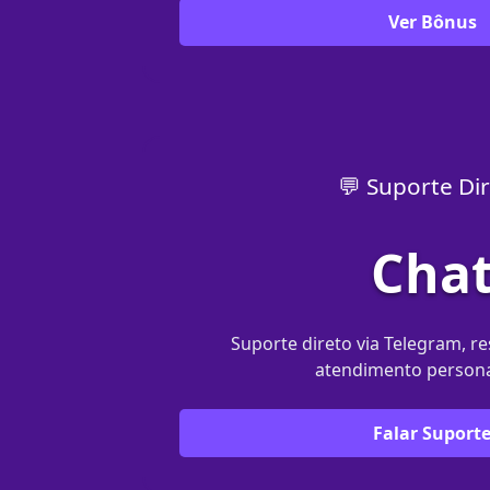
Ver Bônus
💬 Suporte Di
Cha
Suporte direto via Telegram, r
atendimento persona
Falar Suport