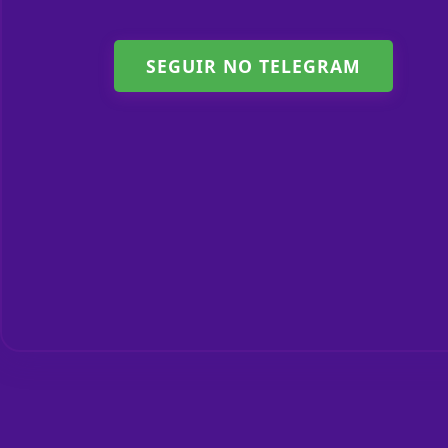
SEGUIR NO TELEGRAM