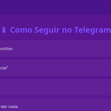
📱 Como Seguir no Telegram
ositivo
cial"
erder nada