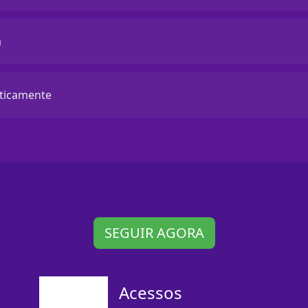
a
aticamente
SEGUIR AGORA
Acessos