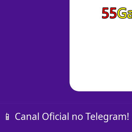
📱 Canal Oficial no Telegram!