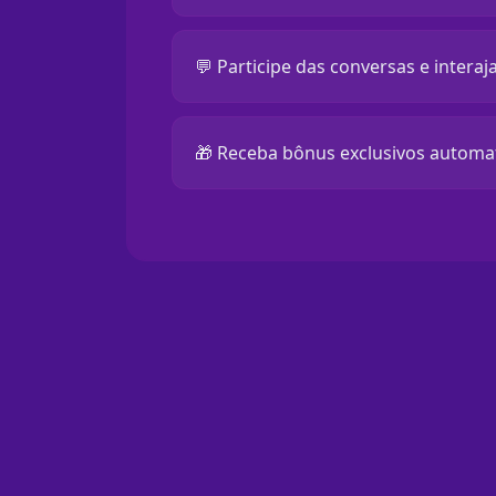
💬 Participe das conversas e interaj
🎁 Receba bônus exclusivos autom