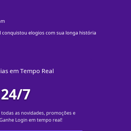
ram
 conquistou elogios com sua longa história
cias em Tempo Real
24/7
e todas as novidades, promoções e
Ganhe Login em tempo real!