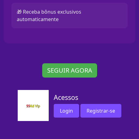
🎁 Receba bônus exclusivos
automaticamente
SEGUIR AGORA
Acessos
Login
Registrar-se