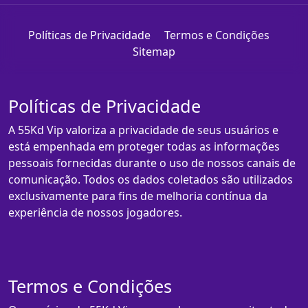
Políticas de Privacidade
Termos e Condições
Sitemap
Políticas de Privacidade
A 55Kd Vip valoriza a privacidade de seus usuários e
está empenhada em proteger todas as informações
pessoais fornecidas durante o uso de nossos canais de
comunicação. Todos os dados coletados são utilizados
exclusivamente para fins de melhoria contínua da
experiência de nossos jogadores.
Termos e Condições