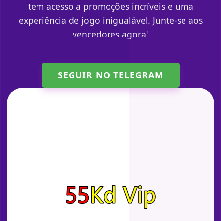
tem acesso a promoções incríveis e uma
experiência de jogo inigualável. Junte-se aos
vencedores agora!
SEGUIR NO TELEGRAM