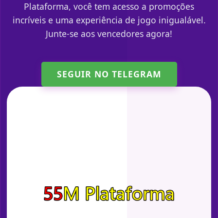
Plataforma, você tem acesso a promoções
incríveis e uma experiência de jogo inigualável.
Junte-se aos vencedores agora!
SEGUIR NO TELEGRAM