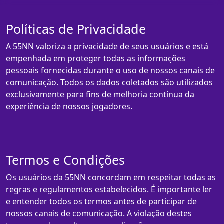
Políticas de Privacidade
A 55NN valoriza a privacidade de seus usuários e está
empenhada em proteger todas as informações
pessoais fornecidas durante o uso de nossos canais de
comunicação. Todos os dados coletados são utilizados
exclusivamente para fins de melhoria contínua da
experiência de nossos jogadores.
Termos e Condições
Os usuários da 55NN concordam em respeitar todas as
regras e regulamentos estabelecidos. É importante ler
e entender todos os termos antes de participar de
nossos canais de comunicação. A violação destes