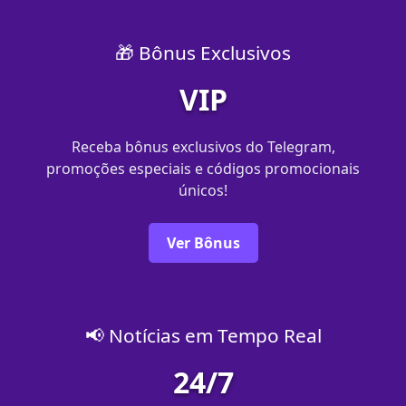
🎁 Bônus Exclusivos
VIP
Receba bônus exclusivos do Telegram,
promoções especiais e códigos promocionais
únicos!
Ver Bônus
📢 Notícias em Tempo Real
24/7