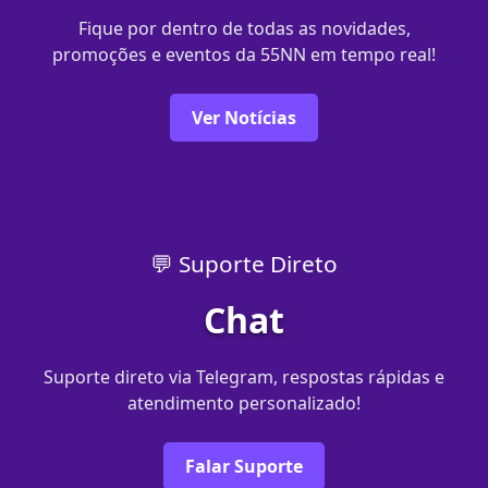
Fique por dentro de todas as novidades,
promoções e eventos da 55NN em tempo real!
Ver Notícias
💬 Suporte Direto
Chat
Suporte direto via Telegram, respostas rápidas e
atendimento personalizado!
Falar Suporte