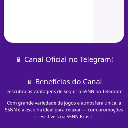
📱 Canal Oficial no Telegram!
📱 Benefícios do Canal
Descubra as vantagens de seguir a 55NN no Telegram
Com grande variedade de jogos e atmosfera única, a
55NN é a escolha ideal para relaxar — com promoções
irresistíveis na 55NN Brasil .