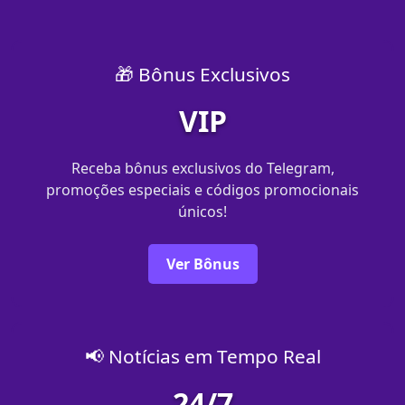
🎁 Bônus Exclusivos
VIP
Receba bônus exclusivos do Telegram,
promoções especiais e códigos promocionais
únicos!
Ver Bônus
📢 Notícias em Tempo Real
24/7