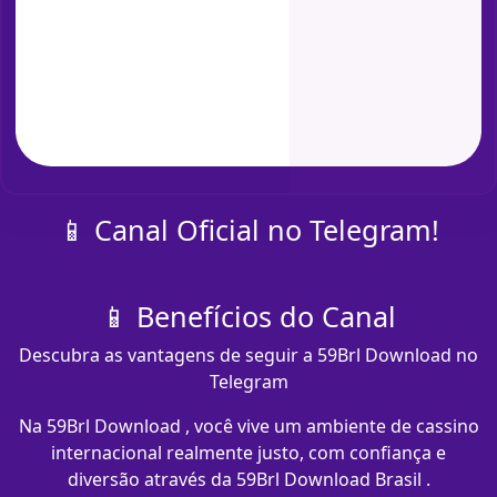
📱 Canal Oficial no Telegram!
📱 Benefícios do Canal
Descubra as vantagens de seguir a 59Brl Download no
Telegram
Na 59Brl Download , você vive um ambiente de cassino
internacional realmente justo, com confiança e
diversão através da 59Brl Download Brasil .