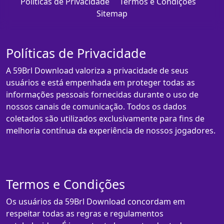
Políticas de Privacidade
Termos e Condições
Sitemap
Políticas de Privacidade
A 59Brl Download valoriza a privacidade de seus
usuários e está empenhada em proteger todas as
informações pessoais fornecidas durante o uso de
nossos canais de comunicação. Todos os dados
coletados são utilizados exclusivamente para fins de
melhoria contínua da experiência de nossos jogadores.
Termos e Condições
Os usuários da 59Brl Download concordam em
respeitar todas as regras e regulamentos