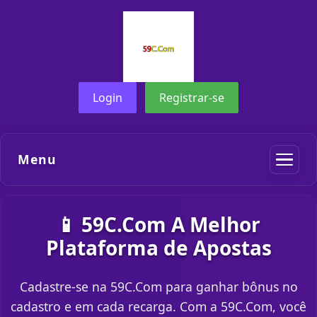
Login
Registrar-se
Menu
📱 59C.Com A Melhor
Plataforma de Apostas
Cadastre-se na 59C.Com para ganhar bônus no
cadastro e em cada recarga. Com a 59C.Com, você