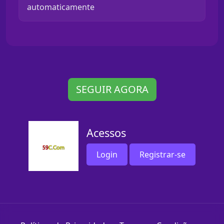
automaticamente
SEGUIR AGORA
Acessos
Login
Registrar-se