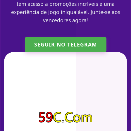
tem acesso a promoções incríveis e uma
experiência de jogo inigualável. Junte-se aos
vencedores agora!
SEGUIR NO TELEGRAM