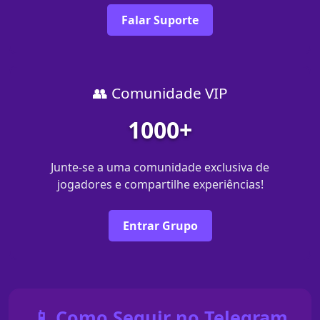
Falar Suporte
👥 Comunidade VIP
1000+
Junte-se a uma comunidade exclusiva de
jogadores e compartilhe experiências!
Entrar Grupo
📱 Como Seguir no Telegram