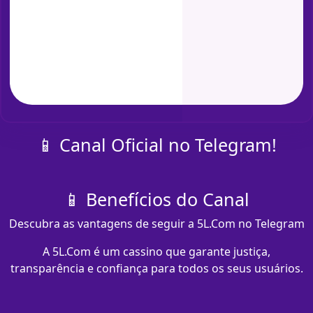
📱 Canal Oficial no Telegram!
📱 Benefícios do Canal
Descubra as vantagens de seguir a 5L.Com no Telegram
A 5L.Com é um cassino que garante justiça,
transparência e confiança para todos os seus usuários.