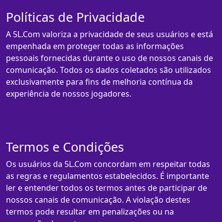
Políticas de Privacidade
A 5L.Com valoriza a privacidade de seus usuários e está
empenhada em proteger todas as informações
pessoais fornecidas durante o uso de nossos canais de
comunicação. Todos os dados coletados são utilizados
exclusivamente para fins de melhoria contínua da
experiência de nossos jogadores.
Termos e Condições
Os usuários da 5L.Com concordam em respeitar todas
as regras e regulamentos estabelecidos. É importante
ler e entender todos os termos antes de participar de
nossos canais de comunicação. A violação destes
termos pode resultar em penalizações ou na