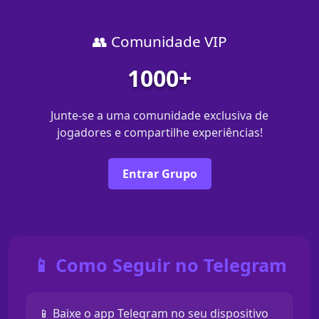
👥 Comunidade VIP
1000+
Junte-se a uma comunidade exclusiva de
jogadores e compartilhe experiências!
Entrar Grupo
📱 Como Seguir no Telegram
📱 Baixe o app Telegram no seu dispositivo