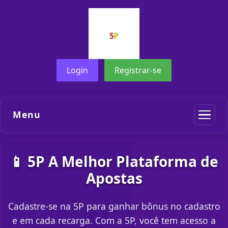
Login
Registrar-se
Menu
📱 5P A Melhor Plataforma de
Apostas
Cadastre-se na 5P para ganhar bônus no cadastro
e em cada recarga. Com a 5P, você tem acesso a