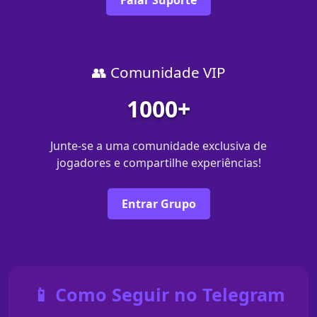
Falar Suporte
👥 Comunidade VIP
1000+
Junte-se a uma comunidade exclusiva de
jogadores e compartilhe experiências!
Entrar Grupo
📱 Como Seguir no Telegram