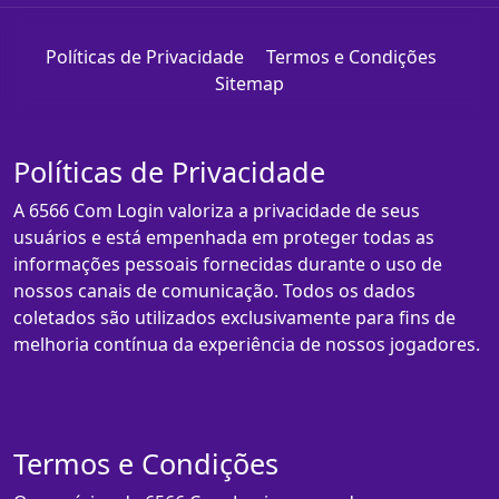
Políticas de Privacidade
Termos e Condições
Sitemap
Políticas de Privacidade
A 6566 Com Login valoriza a privacidade de seus
usuários e está empenhada em proteger todas as
informações pessoais fornecidas durante o uso de
nossos canais de comunicação. Todos os dados
coletados são utilizados exclusivamente para fins de
melhoria contínua da experiência de nossos jogadores.
Termos e Condições