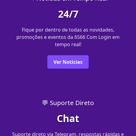
24/7
Fique por dentro de todas as novidades,
promoções e eventos da 6566 Com Login em
tempo real!
Ver Notícias
💬 Suporte Direto
Chat
Suporte direto via Telegram, respostas rápidas e