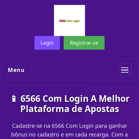
Login
Registrar-se
Menu
📱 6566 Com Login A Melhor
Plataforma de Apostas
Cadastre-se na 6566 Com Login para ganhar
bônus no cadastro e em cada recarga. Com a