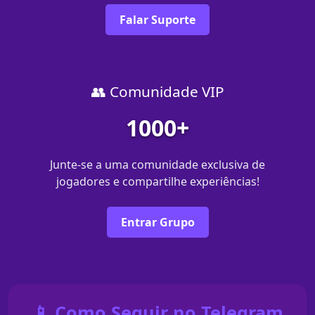
Falar Suporte
👥 Comunidade VIP
1000+
Junte-se a uma comunidade exclusiva de
jogadores e compartilhe experiências!
Entrar Grupo
📱 Como Seguir no Telegram