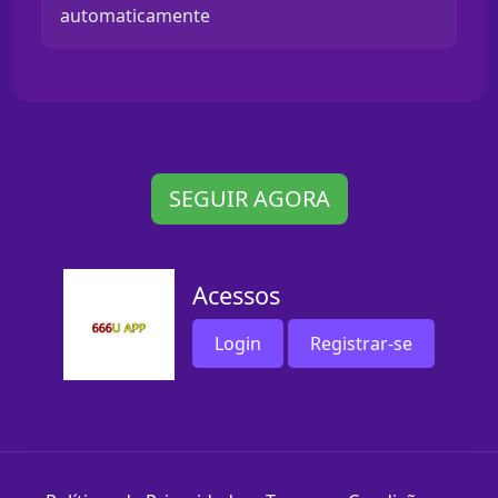
automaticamente
SEGUIR AGORA
Acessos
Login
Registrar-se