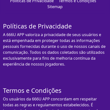
Políticas de Privacidade
Termos e Condições
Sitemap
Políticas de Privacidade
A 666U APP valoriza a privacidade de seus usuários e
está empenhada em proteger todas as informações
pessoais fornecidas durante o uso de nossos canais de
comunicação. Todos os dados coletados são utilizados
exclusivamente para fins de melhoria contínua da
experiência de nossos jogadores.
Termos e Condições
Os usuários da 666U APP concordam em respeitar
todas as regras e regulamentos estabelecidos. É