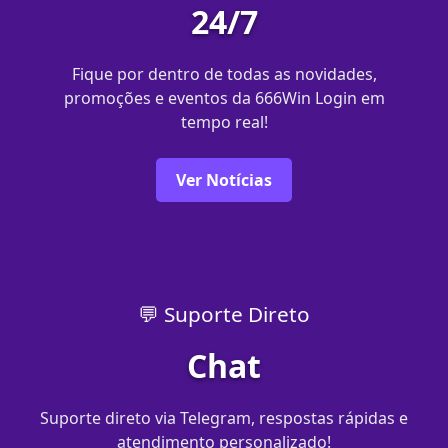
24/7
Fique por dentro de todas as novidades,
promoções e eventos da 666Win Login em
tempo real!
Ver Notícias
💬 Suporte Direto
Chat
Suporte direto via Telegram, respostas rápidas e
atendimento personalizado!