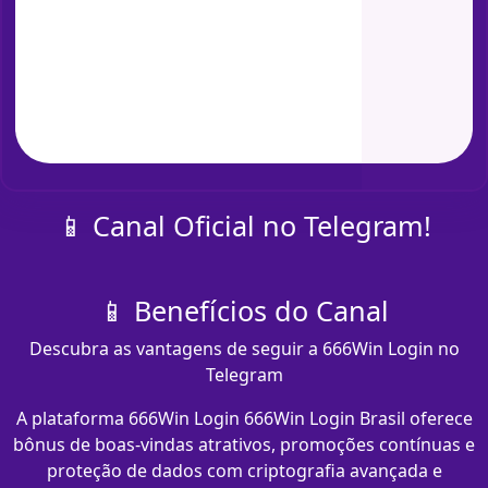
📱 Canal Oficial no Telegram!
📱 Benefícios do Canal
Descubra as vantagens de seguir a 666Win Login no
Telegram
A plataforma 666Win Login 666Win Login Brasil oferece
bônus de boas-vindas atrativos, promoções contínuas e
proteção de dados com criptografia avançada e