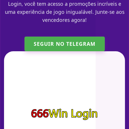
Login, você tem acesso a promoções incríveis e
uma experiência de jogo inigualável. Junte-se aos
vencedores agora!
SEGUIR NO TELEGRAM