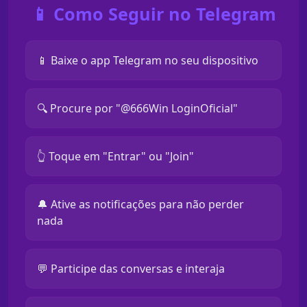
📱 Como Seguir no Telegram
📱 Baixe o app Telegram no seu dispositivo
🔍 Procure por "@666Win LoginOficial"
👆 Toque em "Entrar" ou "Join"
🔔 Ative as notificações para não perder
nada
💬 Participe das conversas e interaja