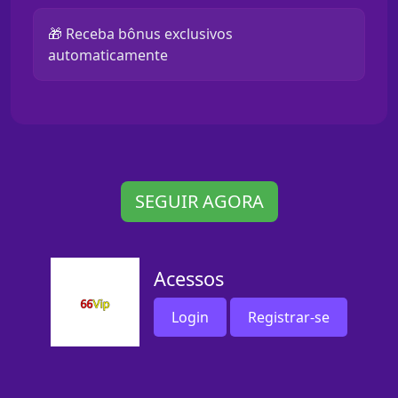
🎁 Receba bônus exclusivos
automaticamente
SEGUIR AGORA
Acessos
Login
Registrar-se