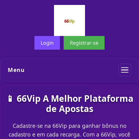
Login
Registrar-se
Menu
📱 66Vip A Melhor Plataforma
de Apostas
Cadastre-se na 66Vip para ganhar bônus no
cadastro e em cada recarga. Com a 66Vip, você