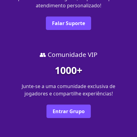
atendimento personalizado!
Falar Suporte
👥 Comunidade VIP
1000+
Junte-se a uma comunidade exclusiva de
jogadores e compartilhe experiências!
Entrar Grupo