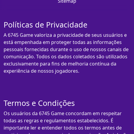
Sitemap
Políticas de Privacidade
A 6745 Game valoriza a privacidade de seus usuários e
está empenhada em proteger todas as informações
pessoais fornecidas durante o uso de nossos canais de
comunicação. Todos os dados coletados são utilizados
exclusivamente para fins de melhoria contínua da
experiência de nossos jogadores.
Termos e Condições
Os usuários da 6745 Game concordam em respeitar
todas as regras e regulamentos estabelecidos. É
importante ler e entender todos os termos antes de