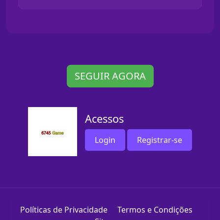
SEGUIR AGORA
Acessos
Login
Registrar-se
Políticas de Privacidade
Termos e Condições