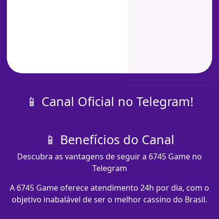
📱 Canal Oficial no Telegram!
📱 Benefícios do Canal
Descubra as vantagens de seguir a 6745 Game no
Telegram
A 6745 Game oferece atendimento 24h por dia, com o
objetivo inabalável de ser o melhor cassino do Brasil.