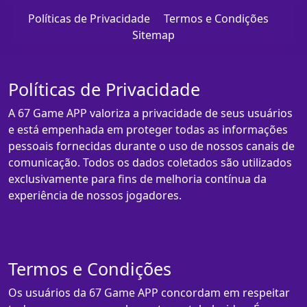
Políticas de Privacidade
Termos e Condições
Sitemap
Políticas de Privacidade
A 67 Game APP valoriza a privacidade de seus usuários
e está empenhada em proteger todas as informações
pessoais fornecidas durante o uso de nossos canais de
comunicação. Todos os dados coletados são utilizados
exclusivamente para fins de melhoria contínua da
experiência de nossos jogadores.
Termos e Condições
Os usuários da 67 Game APP concordam em respeitar