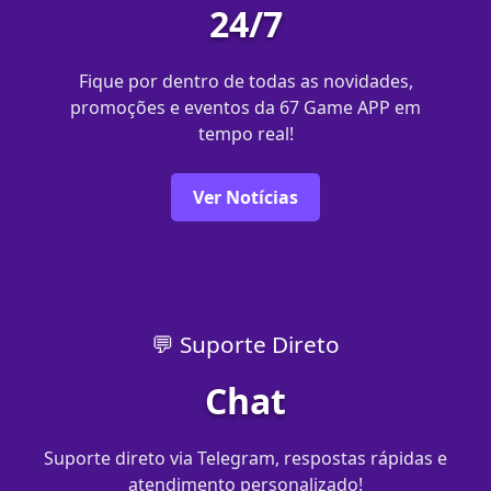
24/7
Fique por dentro de todas as novidades,
promoções e eventos da 67 Game APP em
tempo real!
Ver Notícias
💬 Suporte Direto
Chat
Suporte direto via Telegram, respostas rápidas e
atendimento personalizado!