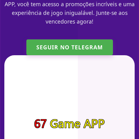
APP, você tem acesso a promoções incríveis e uma
experiência de jogo inigualável. Junte-se aos
vencedores agora!
SEGUIR NO TELEGRAM