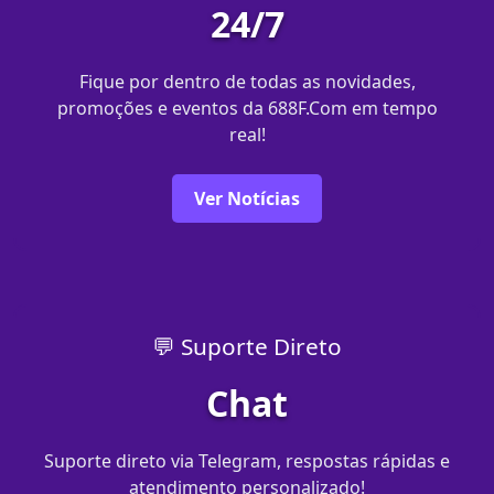
24/7
Fique por dentro de todas as novidades,
promoções e eventos da 688F.Com em tempo
real!
Ver Notícias
💬 Suporte Direto
Chat
Suporte direto via Telegram, respostas rápidas e
atendimento personalizado!