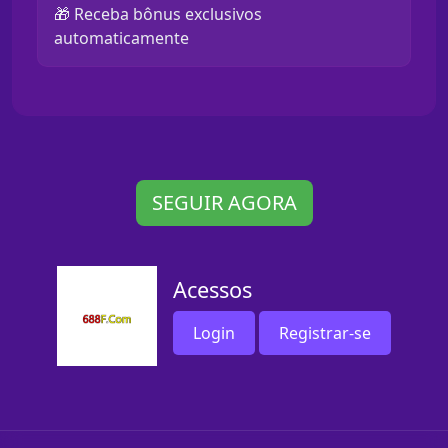
🎁 Receba bônus exclusivos
automaticamente
SEGUIR AGORA
Acessos
Login
Registrar-se