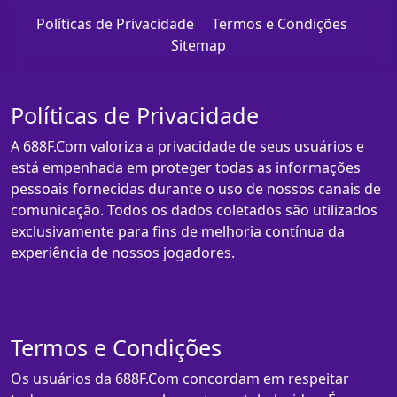
Políticas de Privacidade
Termos e Condições
Sitemap
Políticas de Privacidade
A 688F.Com valoriza a privacidade de seus usuários e
está empenhada em proteger todas as informações
pessoais fornecidas durante o uso de nossos canais de
comunicação. Todos os dados coletados são utilizados
exclusivamente para fins de melhoria contínua da
experiência de nossos jogadores.
Termos e Condições
Os usuários da 688F.Com concordam em respeitar