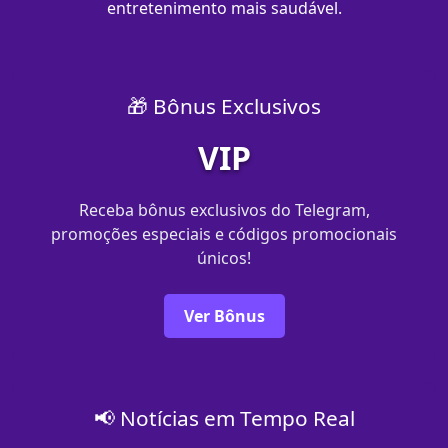
entretenimento mais saudável.
🎁 Bônus Exclusivos
VIP
Receba bônus exclusivos do Telegram,
promoções especiais e códigos promocionais
únicos!
Ver Bônus
📢 Notícias em Tempo Real