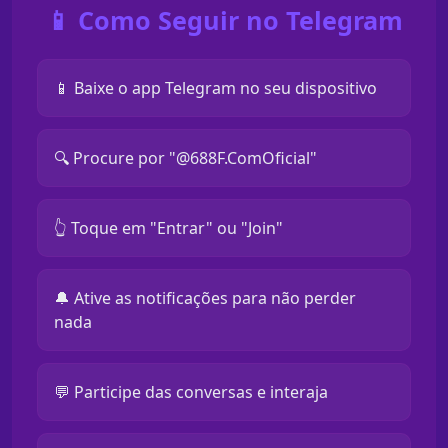
📱 Como Seguir no Telegram
📱 Baixe o app Telegram no seu dispositivo
🔍 Procure por "@688F.ComOficial"
👆 Toque em "Entrar" ou "Join"
🔔 Ative as notificações para não perder
nada
💬 Participe das conversas e interaja