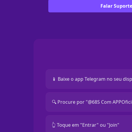
Falar Suport
📱 Baixe o app Telegram no seu disp
🔍 Procure por "@68S Com APPOfici
👆 Toque em "Entrar" ou "Join"