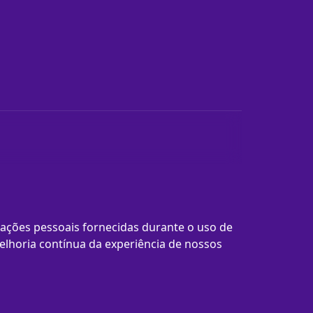
ações pessoais fornecidas durante o uso de
elhoria contínua da experiência de nossos