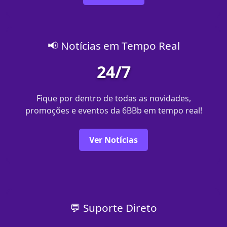
📢 Notícias em Tempo Real
24/7
Fique por dentro de todas as novidades,
promoções e eventos da 6BBb em tempo real!
Ver Notícias
💬 Suporte Direto