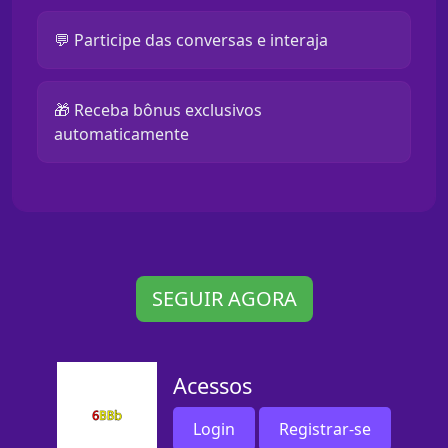
💬 Participe das conversas e interaja
🎁 Receba bônus exclusivos
automaticamente
SEGUIR AGORA
Acessos
Login
Registrar-se