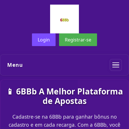
Login
Registrar-se
Menu
📱 6BBb A Melhor Plataforma
de Apostas
Cadastre-se na 6BBb para ganhar bônus no
cadastro e em cada recarga. Com a 6BBb, você