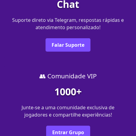
Chat
Suporte direto via Telegram, respostas rápidas e
atendimento personalizado!
Falar Suporte
👥 Comunidade VIP
1000+
Junte-se a uma comunidade exclusiva de
jogadores e compartilhe experiências!
Entrar Grupo