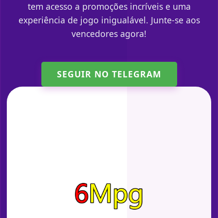
tem acesso a promoções incríveis e uma
experiência de jogo inigualável. Junte-se aos
vencedores agora!
SEGUIR NO TELEGRAM