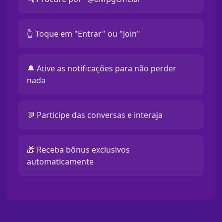
👆 Toque em "Entrar" ou "Join"
🔔 Ative as notificações para não perder
nada
💬 Participe das conversas e interaja
🎁 Receba bônus exclusivos
automaticamente