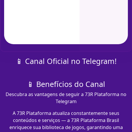
📱 Canal Oficial no Telegram!
📱 Benefícios do Canal
Descubra as vantagens de seguir a 73R Plataforma no
Telegram
A 73R Plataforma atualiza constantemente seus
conteúdos e serviços — a 73R Plataforma Brasil
enriquece sua biblioteca de jogos, garantindo uma