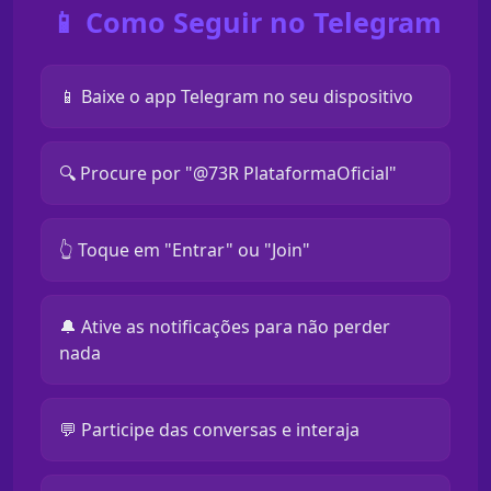
📱 Como Seguir no Telegram
📱 Baixe o app Telegram no seu dispositivo
🔍 Procure por "@73R PlataformaOficial"
👆 Toque em "Entrar" ou "Join"
🔔 Ative as notificações para não perder
nada
💬 Participe das conversas e interaja