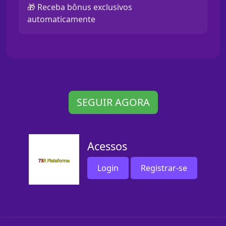
🎁 Receba bônus exclusivos
automaticamente
SEGUIR AGORA
Acessos
Login
Registrar-se