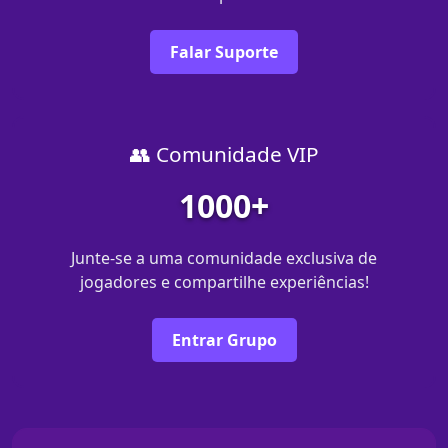
Falar Suporte
👥 Comunidade VIP
1000+
Junte-se a uma comunidade exclusiva de
jogadores e compartilhe experiências!
Entrar Grupo