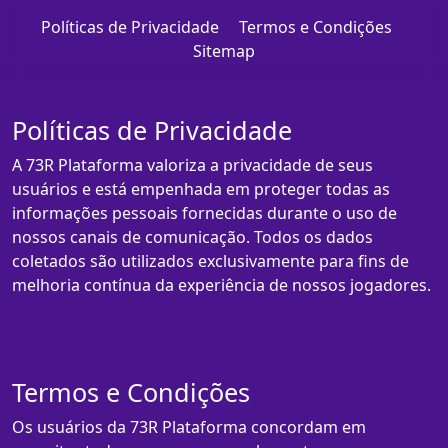
Políticas de Privacidade
Termos e Condições
Sitemap
Políticas de Privacidade
A 73R Plataforma valoriza a privacidade de seus
usuários e está empenhada em proteger todas as
informações pessoais fornecidas durante o uso de
nossos canais de comunicação. Todos os dados
coletados são utilizados exclusivamente para fins de
melhoria contínua da experiência de nossos jogadores.
Termos e Condições
Os usuários da 73R Plataforma concordam em