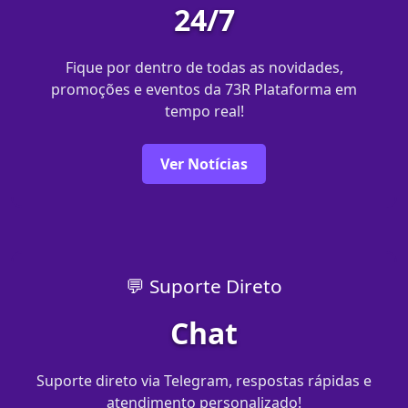
24/7
Fique por dentro de todas as novidades,
promoções e eventos da 73R Plataforma em
tempo real!
Ver Notícias
💬 Suporte Direto
Chat
Suporte direto via Telegram, respostas rápidas e
atendimento personalizado!