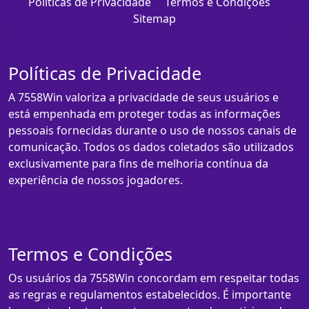
Políticas de Privacidade
Termos e Condições
Sitemap
Políticas de Privacidade
A 7558Win valoriza a privacidade de seus usuários e
está empenhada em proteger todas as informações
pessoais fornecidas durante o uso de nossos canais de
comunicação. Todos os dados coletados são utilizados
exclusivamente para fins de melhoria contínua da
experiência de nossos jogadores.
Termos e Condições
Os usuários da 7558Win concordam em respeitar todas
as regras e regulamentos estabelecidos. É importante