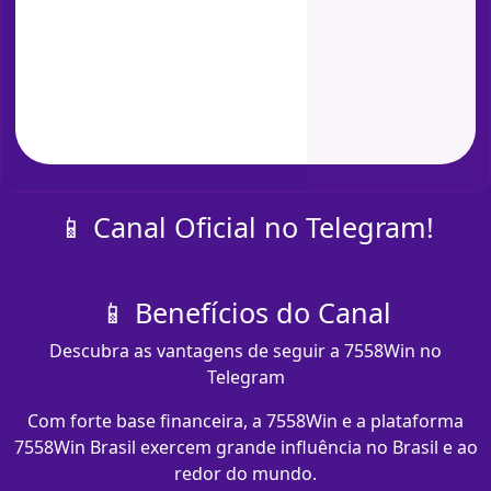
📱 Canal Oficial no Telegram!
📱 Benefícios do Canal
Descubra as vantagens de seguir a 7558Win no
Telegram
Com forte base financeira, a 7558Win e a plataforma
7558Win Brasil exercem grande influência no Brasil e ao
redor do mundo.