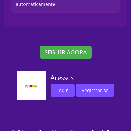
automaticamente
SEGUIR AGORA
Acessos
Login
Registrar-se