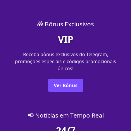
🎁 Bônus Exclusivos
VIP
Receba bônus exclusivos do Telegram,
promoções especiais e códigos promocionais
únicos!
Ver Bônus
📢 Notícias em Tempo Real
24/7