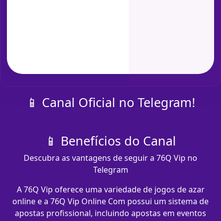
📱 Canal Oficial no Telegram!
📱 Benefícios do Canal
Descubra as vantagens de seguir a 76Q Vip no
Telegram
A 76Q Vip oferece uma variedade de jogos de azar
online e a 76Q Vip Online Com possui um sistema de
apostas profissional, incluindo apostas em eventos