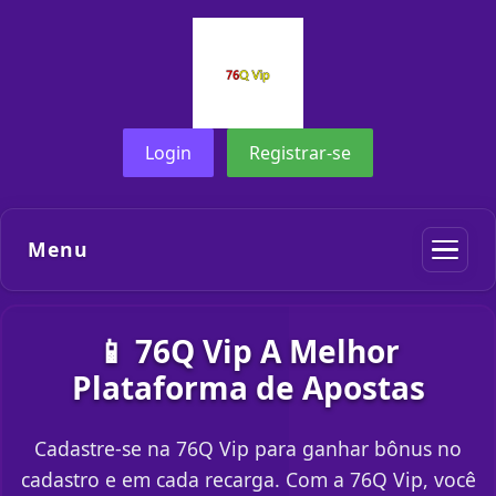
Login
Registrar-se
Menu
📱 76Q Vip A Melhor
Plataforma de Apostas
Cadastre-se na 76Q Vip para ganhar bônus no
cadastro e em cada recarga. Com a 76Q Vip, você