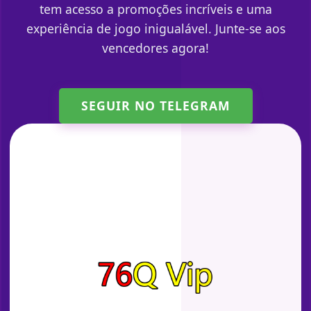
tem acesso a promoções incríveis e uma
experiência de jogo inigualável. Junte-se aos
vencedores agora!
SEGUIR NO TELEGRAM