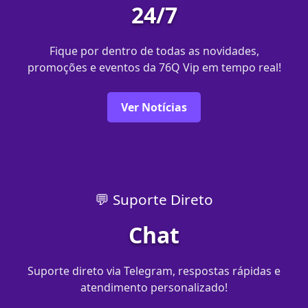
24/7
Fique por dentro de todas as novidades,
promoções e eventos da 76Q Vip em tempo real!
Ver Notícias
💬 Suporte Direto
Chat
Suporte direto via Telegram, respostas rápidas e
atendimento personalizado!