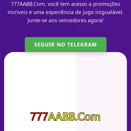
777AABB.Com, você tem acesso a promoções
incríveis e uma experiência de jogo inigualável.
Junte-se aos vencedores agora!
SEGUIR NO TELEGRAM