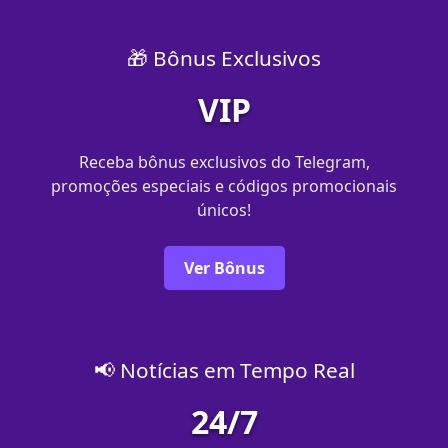
🎁 Bônus Exclusivos
VIP
Receba bônus exclusivos do Telegram,
promoções especiais e códigos promocionais
únicos!
Ver Bônus
📢 Notícias em Tempo Real
24/7