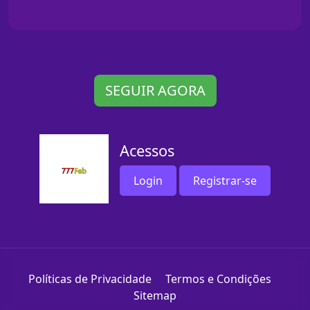
SEGUIR AGORA
Acessos
Login
Registrar-se
Políticas de Privacidade
Termos e Condições
Sitemap