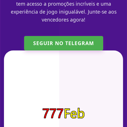
tem acesso a promoções incríveis e uma
experiência de jogo inigualável. Junte-se aos
vencedores agora!
SEGUIR NO TELEGRAM