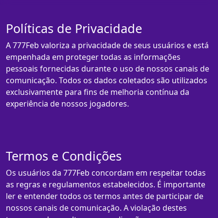
Políticas de Privacidade
A 777Feb valoriza a privacidade de seus usuários e está
empenhada em proteger todas as informações
pessoais fornecidas durante o uso de nossos canais de
comunicação. Todos os dados coletados são utilizados
exclusivamente para fins de melhoria contínua da
experiência de nossos jogadores.
Termos e Condições
Os usuários da 777Feb concordam em respeitar todas
as regras e regulamentos estabelecidos. É importante
ler e entender todos os termos antes de participar de
nossos canais de comunicação. A violação destes