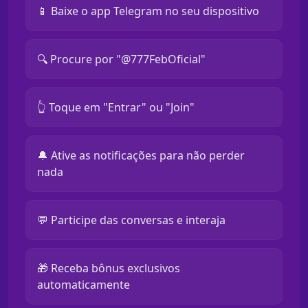
📱 Baixe o app Telegram no seu dispositivo
🔍 Procure por "@777FebOficial"
👆 Toque em "Entrar" ou "Join"
🔔 Ative as notificações para não perder
nada
💬 Participe das conversas e interaja
🎁 Receba bônus exclusivos
automaticamente