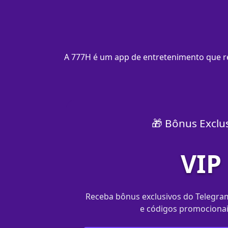
A 777H é um app de entretenimento que r
🎁 Bônus Exclu
VIP
Receba bônus exclusivos do Telegra
e códigos promocionai