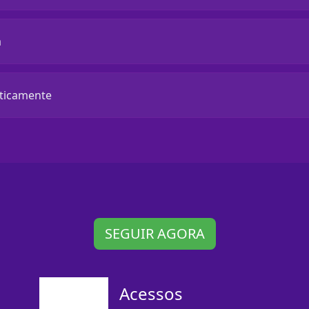
a
aticamente
SEGUIR AGORA
Acessos