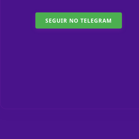
SEGUIR NO TELEGRAM