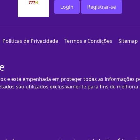
Login
Registrar-se
Políticas de Privacidade
Termos e Condições
Sitemap
de
rios e está empenhada em proteger todas as informações p
tados são utilizados exclusivamente para fins de melhoria