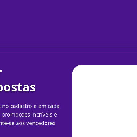
r
postas
 no cadastro e em cada
 promoções incríveis e
unte-se aos vencedores