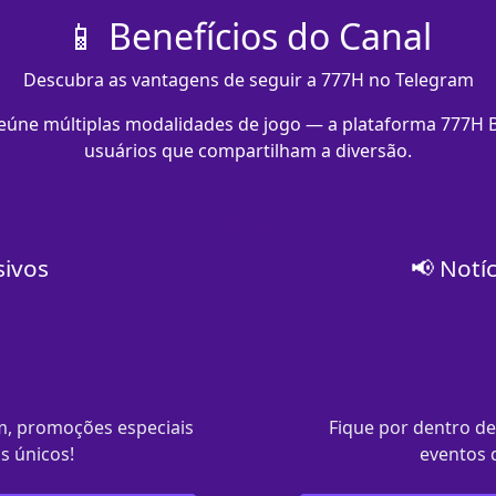
📱 Benefícios do Canal
Descubra as vantagens de seguir a 777H no Telegram
eúne múltiplas modalidades de jogo — a plataforma 777H 
usuários que compartilham a diversão.
sivos
📢 Notí
m, promoções especiais
Fique por dentro d
s únicos!
eventos 