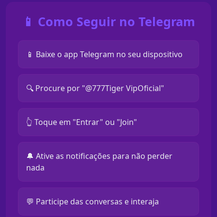
📱 Como Seguir no Telegram
📱 Baixe o app Telegram no seu dispositivo
🔍 Procure por "@777Tiger VipOficial"
👆 Toque em "Entrar" ou "Join"
🔔 Ative as notificações para não perder
nada
💬 Participe das conversas e interaja