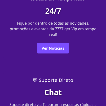
24/7
Fique por dentro de todas as novidades,
promoções e eventos da 777Tiger Vip em tempo
real!
Ver Notícias
💬 Suporte Direto
Chat
Suporte direto via Telegram, respostas rápidas e