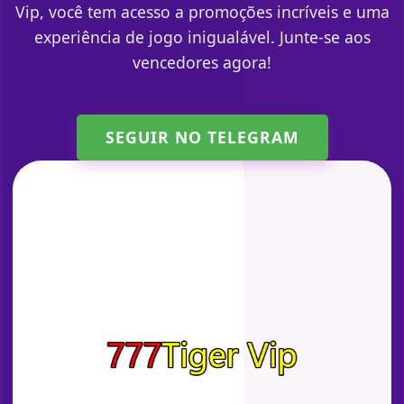
Vip, você tem acesso a promoções incríveis e uma
experiência de jogo inigualável. Junte-se aos
vencedores agora!
SEGUIR NO TELEGRAM