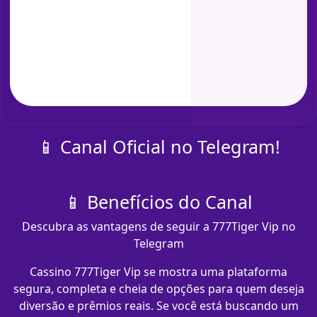
📱 Canal Oficial no Telegram!
📱 Benefícios do Canal
Descubra as vantagens de seguir a 777Tiger Vip no
Telegram
Cassino 777Tiger Vip se mostra uma plataforma
segura, completa e cheia de opções para quem deseja
diversão e prêmios reais. Se você está buscando um