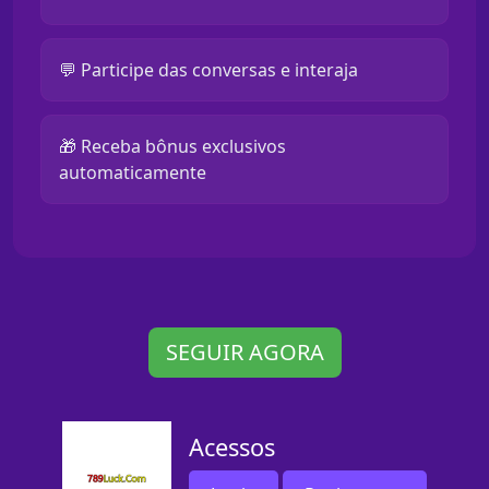
💬 Participe das conversas e interaja
🎁 Receba bônus exclusivos
automaticamente
SEGUIR AGORA
Acessos