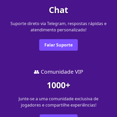
Chat
Suporte direto via Telegram, respostas rápidas e
atendimento personalizado!
Falar Suporte
👥 Comunidade VIP
1000+
Junte-se a uma comunidade exclusiva de
jogadores e compartilhe experiências!