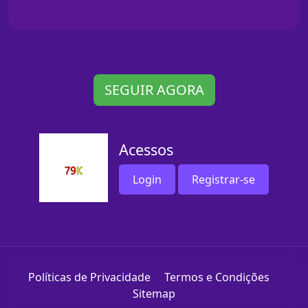
SEGUIR AGORA
Acessos
Login
Registrar-se
Políticas de Privacidade
Termos e Condições
Sitemap