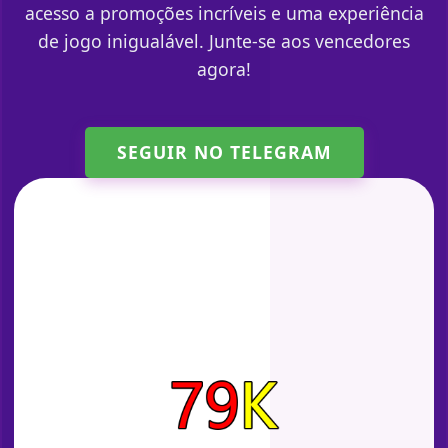
acesso a promoções incríveis e uma experiência
de jogo inigualável. Junte-se aos vencedores
agora!
SEGUIR NO TELEGRAM