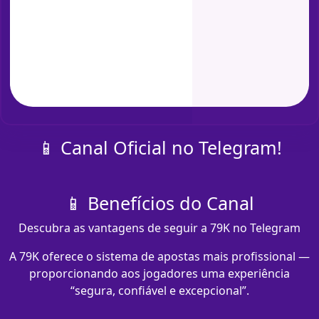
📱 Canal Oficial no Telegram!
📱 Benefícios do Canal
Descubra as vantagens de seguir a 79K no Telegram
A 79K oferece o sistema de apostas mais profissional —
proporcionando aos jogadores uma experiência
“segura, confiável e excepcional”.