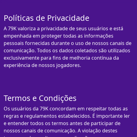
Políticas de Privacidade
A 79K valoriza a privacidade de seus usuários e está
empenhada em proteger todas as informações
pessoais fornecidas durante o uso de nossos canais de
comunicação. Todos os dados coletados são utilizados
exclusivamente para fins de melhoria contínua da
experiência de nossos jogadores.
Termos e Condições
Os usuários da 79K concordam em respeitar todas as
regras e regulamentos estabelecidos. É importante ler
e entender todos os termos antes de participar de
nossos canais de comunicação. A violação destes