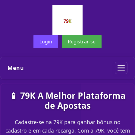
Login
Registrar-se
Menu
📱 79K A Melhor Plataforma
de Apostas
Cadastre-se na 79K para ganhar bônus no
cadastro e em cada recarga. Com a 79K, você tem