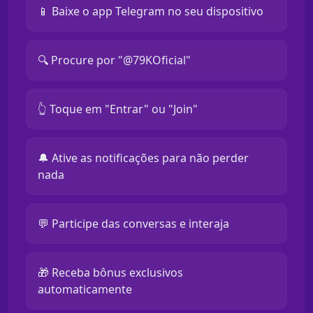
📱 Baixe o app Telegram no seu dispositivo
🔍 Procure por "@79KOficial"
👆 Toque em "Entrar" ou "Join"
🔔 Ative as notificações para não perder
nada
💬 Participe das conversas e interaja
🎁 Receba bônus exclusivos
automaticamente