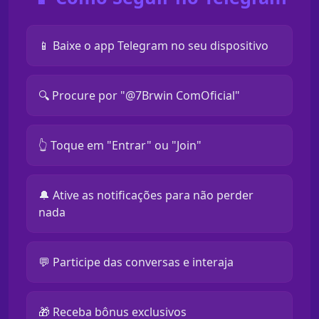
📱 Baixe o app Telegram no seu dispositivo
🔍 Procure por "@7Brwin ComOficial"
👆 Toque em "Entrar" ou "Join"
🔔 Ative as notificações para não perder
nada
💬 Participe das conversas e interaja
🎁 Receba bônus exclusivos