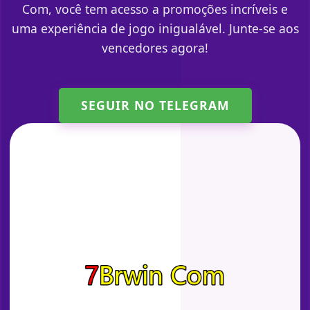
Com, você tem acesso a promoções incríveis e
uma experiência de jogo inigualável. Junte-se aos
vencedores agora!
SEGUIR NO TELEGRAM