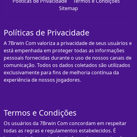
Políticas de Privacidade
Termos e Condições
Sitemap
Políticas de Privacidade
A 7Brwin Com valoriza a privacidade de seus usuários e
está empenhada em proteger todas as informações
pessoais fornecidas durante o uso de nossos canais de
comunicação. Todos os dados coletados são utilizados
exclusivamente para fins de melhoria contínua da
experiência de nossos jogadores.
Termos e Condições
Os usuários da 7Brwin Com concordam em respeitar
todas as regras e regulamentos estabelecidos. É