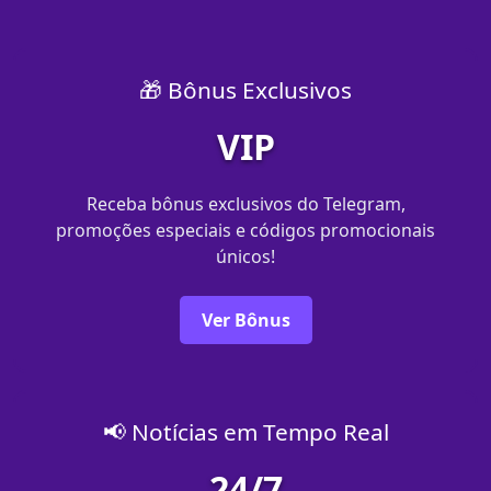
🎁 Bônus Exclusivos
VIP
Receba bônus exclusivos do Telegram,
promoções especiais e códigos promocionais
únicos!
Ver Bônus
📢 Notícias em Tempo Real
24/7