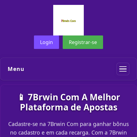
Login
Registrar-se
Menu
📱 7Brwin Com A Melhor
Plataforma de Apostas
Cadastre-se na 7Brwin Com para ganhar bônus
no cadastro e em cada recarga. Com a 7Brwin