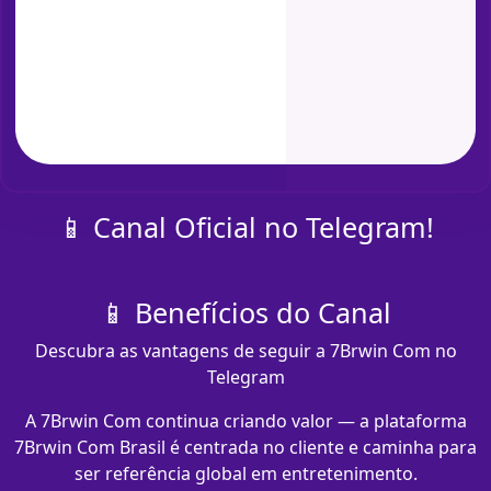
📱 Canal Oficial no Telegram!
📱 Benefícios do Canal
Descubra as vantagens de seguir a 7Brwin Com no
Telegram
A 7Brwin Com continua criando valor — a plataforma
7Brwin Com Brasil é centrada no cliente e caminha para
ser referência global em entretenimento.