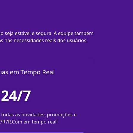
ão seja estável e segura. A equipe também
 nas necessidades reais dos usuários.
cias em Tempo Real
24/7
e todas as novidades, promoções e
 7R7R.Com em tempo real!