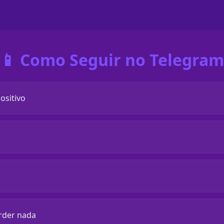
📱 Como Seguir no Telegram
ositivo
erder nada