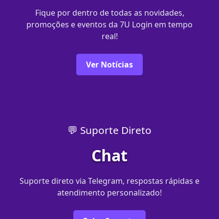
Fique por dentro de todas as novidades,
promoções e eventos da 7U Login em tempo
real!
Ver Notícias
💬 Suporte Direto
Chat
Suporte direto via Telegram, respostas rápidas e
atendimento personalizado!