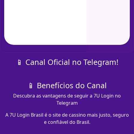
📱 Canal Oficial no Telegram!
📱 Benefícios do Canal
Descubra as vantagens de seguir a 7U Login no
Telegram
A 7U Login Brasil é o site de cassino mais justo, seguro
e confiável do Brasil.