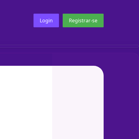
Login
Registrar-se