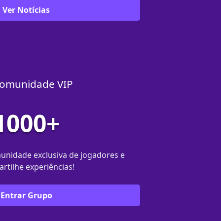
Ver Notícias
Comunidade VIP
1000+
unidade exclusiva de jogadores e
rtilhe experiências!
Entrar Grupo