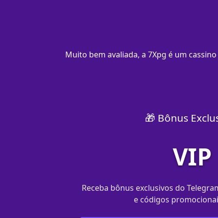
Muito bem avaliada, a 7Xpg é um cassino 
🎁 Bônus Exclu
VIP
Receba bônus exclusivos do Telegra
e códigos promocionai