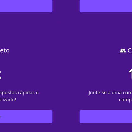
reto
👥 
t
espostas rápidas e
Junte-se a uma com
lizado!
compa
e