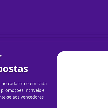
r
postas
 no cadastro e em cada
 promoções incríveis e
unte-se aos vencedores