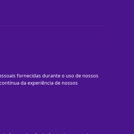
essoais fornecidas durante o uso de nossos
 contínua da experiência de nossos