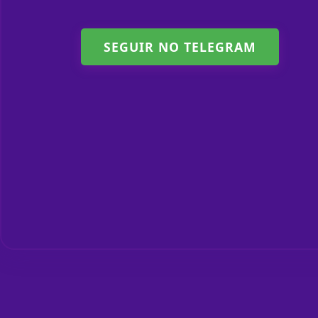
SEGUIR NO TELEGRAM